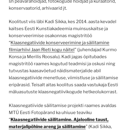
sh peavarahoidjad, fotokogude hoidjad ja kuraatorid,
konservaatorid, arhivaarid jt.
Koolitust viis läbi Kadi Sikka, kes 2014. aasta kevadel
kaitses Eesti Kunstiakadeemia muinsuskaitse ja
konserveerimise osakonnas magistritöö
“
Klaasnegatiivide konserveerimine ja säilitamine
filmiarhiivi Jaan Rieti kogu näitel
” (juhendajad Kurmo
Konsa ja Merilis Roosalu). Kadi jagas õpitubades
magistritöö raames kogutud teadmisi ja oskusi ning
tutvustas kaasavõetud näidismaterjalide abil
klaasnegatiivide menetluse, viimistluse ja säilitamise
eripärasid. Teisalt aitas koolitus saada vastukaja Eesti
mäluasutuste klaasnegatiivikogude hetkeolukorrast.
Klaasnegatiivide säilitamise projekti raames avaldas
MTÜ Eesti Fotopärand ka uhiuue teaviku
“
Klaasnegatiivide säilitamine. Ajalooline taust,
materjalipõhine areng ja säilitamine
” (Kadi Sikka,