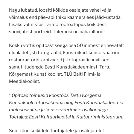
Nagu lubatud, loositi kõikide osalejate vahel välja
võimalus end päevapiltniku kaamera ees jäädvustada.
Lisaks valmistas Tarmo töötoa lõpus kõikidest
soovijatest portreid. Tulemusi on näha allpool.
Kokku võttis õpitoast seega osa 50 inimest erinevatelt
elualadelt, sh fotograafid, kunstnikud, konservaatorid-
restauraatorid, arhivaarid jt fotograafiahuvilised,
samuti tudengid Eesti Kunstiakadeemiast, Tartu
Kõrgemast Kunstikoolist, TLÜ Balti Filmi- ja
Meediakoolist.
*
Õpitoad toimusid koostöös Tartu Kõrgema
Kunstikooli fotoosakonna ning Eesti Kunstiakadeemia
muinsuskaitse ja konserveerimise osakonnaga.
Toetajad: Eesti Kultuurkapital ja Kultuuriministeerium.
Suur tänu kõikidele toetajatele ja osalejatele!