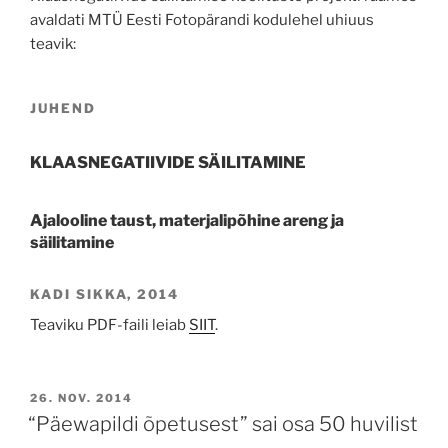
avaldati MTÜ Eesti Fotopärandi kodulehel uhiuus
teavik:
JUHEND
KLAASNEGATIIVIDE SÄILITAMINE
Ajalooline taust, materjalipõhine areng ja
säilitamine
KADI SIKKA, 2014
Teaviku PDF-faili leiab
SIIT
.
POSTED
26. NOV. 2014
ON
“Päewapildi õpetusest” sai osa 50 huvilist