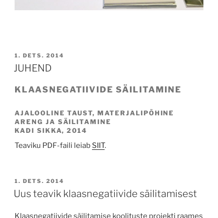
POSTED
1. DETS. 2014
ON
JUHEND
KLAASNEGATIIVIDE SÄILITAMINE
AJALOOLINE TAUST, MATERJALIPÕHINE
ARENG JA SÄILITAMINE
KADI SIKKA, 2014
Teaviku PDF-faili leiab
SIIT
.
POSTED
1. DETS. 2014
ON
Uus teavik klaasnegatiivide säilitamisest
Klaasnegatiivide säilitamise koolituste projekti raames