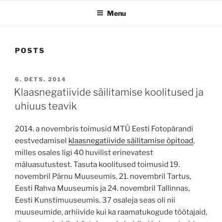
Menu
POSTS
POSTED
6. DETS. 2014
ON
Klaasnegatiivide säilitamise koolitused ja
uhiuus teavik
2014. a novembris toimusid MTÜ Eesti Fotopärandi
eestvedamisel
klaasnegatiivide säilitamise õpitoad
,
milles osales ligi 40 huvilist erinevatest
mäluasutustest. Tasuta koolitused toimusid 19.
novembril Pärnu Muuseumis, 21. novembril Tartus,
Eesti Rahva Muuseumis ja 24. novembril Tallinnas,
Eesti Kunstimuuseumis. 37 osaleja seas oli nii
muuseumide, arhiivide kui ka raamatukogude töötajaid,