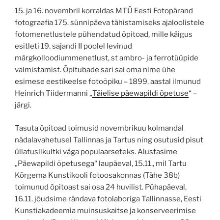
15. ja 16. novembril korraldas MTÜ Eesti Fotopärand
fotograafia 175. sünnipäeva tähistamiseks ajaloolistele
fotomenetlustele pühendatud õpitoad, mille käigus
esitleti 19. sajandi II poolel levinud
märgkolloodiummenetlust, st ambro- ja ferrotüüpide
valmistamist. Õpitubade sari sai oma nime ühe
esimese eestikeelse fotoõpiku – 1899. aastal ilmunud
Heinrich Tiidermanni „
Täielise päewapildi õpetuse
“ –
järgi.
Tasuta õpitoad toimusid novembrikuu kolmandal
nädalavahetusel Tallinnas ja Tartus ning osutusid pisut
üllatuslikultki väga populaarseteks. Alustasime
„Päewapildi õpetusega“ laupäeval, 15.11., mil Tartu
Kõrgema Kunstikooli fotoosakonnas (Tähe 38b)
toimunud õpitoast sai osa 24 huvilist. Pühapäeval,
16.11. jõudsime rändava fotolaboriga Tallinnasse, Eesti
Kunstiakadeemia muinsuskaitse ja konserveerimise