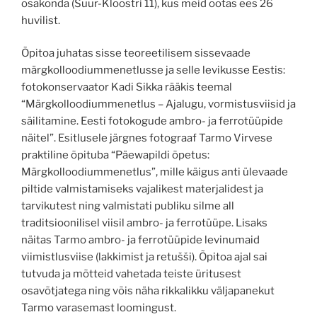
osakonda (Suur-Kloostri 11), kus meid ootas ees 26
huvilist.
Õpitoa juhatas sisse teoreetilisem sissevaade
märgkolloodiummenetlusse ja selle levikusse Eestis:
fotokonservaator Kadi Sikka rääkis teemal
“Märgkolloodiummenetlus – Ajalugu, vormistusviisid ja
säilitamine. Eesti fotokogude ambro- ja ferrotüüpide
näitel”. Esitlusele järgnes fotograaf Tarmo Virvese
praktiline õpituba “Päewapildi õpetus:
Märgkolloodiummenetlus”, mille käigus anti ülevaade
piltide valmistamiseks vajalikest materjalidest ja
tarvikutest ning valmistati publiku silme all
traditsioonilisel viisil ambro- ja ferrotüüpe. Lisaks
näitas Tarmo ambro- ja ferrotüüpide levinumaid
viimistlusviise (lakkimist ja retušši). Õpitoa ajal sai
tutvuda ja mõtteid vahetada teiste üritusest
osavõtjatega ning võis näha rikkalikku väljapanekut
Tarmo varasemast loomingust.