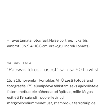
– Tuvastamata fotograaf. Naise portree. Ilukarbis
ambrotüüp, 9,4×16,6 cm, erakogu (Indrek Ilomets)
POSTED
26. NOV. 2014
ON
“Päewapildi õpetusest” sai osa 50 huvilist
15. ja 16. novembril korraldas MTÜ Eesti Fotopärand
fotograafia 175. sünnipäeva tähistamiseks ajaloolistele
fotomenetlustele pühendatud õpitoad, mille käigus
esitleti 19. sajandi II poolel levinud
märgkolloodiummenetlust, st ambro- ja ferrotüüpide