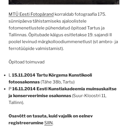
MTÜ Eesti Fotopärand
korraldab fotograafia 175.
sünnipäeva tähistamiseks ajaloolistele
fotomenetlustele pühendatud õpitoad Tartus ja
Tallinnas. Õpitubade käigus esitletakse 19. sajandi II
poolel levinud märgkolloodiummenetlust (st ambro- ja
ferrotüüpide valmistamist).
Õpitoad toimuvad
L
15.11.2014 Tartu Kõrgema Kunstikooli
fotoosakonnas
(Tähe 38b, Tartu)
P
16.11.2014 Eesti Kunstiakadeemia muinsuskaitse
ja konserveerimise osakonnas
(Suur-Kloostri 11,
Tallinn).
Osavõtt on tasuta, kuid vajalik on eelnev
registreerumine
SIIN
.