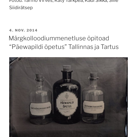
Fotod: Tarmo Virves, Käty Tarkpea, Kadi Sikka, Sille
Siidirätsep
POSTED
4. NOV. 2014
ON
Märgkolloodiummenetluse õpitoad
“Päewapildi õpetus” Tallinnas ja Tartus