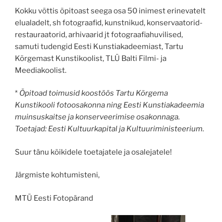
Kokku võttis õpitoast seega osa 50 inimest erinevatelt
elualadelt, sh fotograafid, kunstnikud, konservaatorid-
restauraatorid, arhivaarid jt fotograafiahuvilised,
samuti tudengid Eesti Kunstiakadeemiast, Tartu
Kõrgemast Kunstikoolist, TLÜ Balti Filmi- ja
Meediakoolist.
*
Õpitoad toimusid koostöös Tartu Kõrgema
Kunstikooli fotoosakonna ning Eesti Kunstiakadeemia
muinsuskaitse ja konserveerimise osakonnaga.
Toetajad: Eesti Kultuurkapital ja Kultuuriministeerium.
Suur tänu kõikidele toetajatele ja osalejatele!
Järgmiste kohtumisteni,
MTÜ Eesti Fotopärand