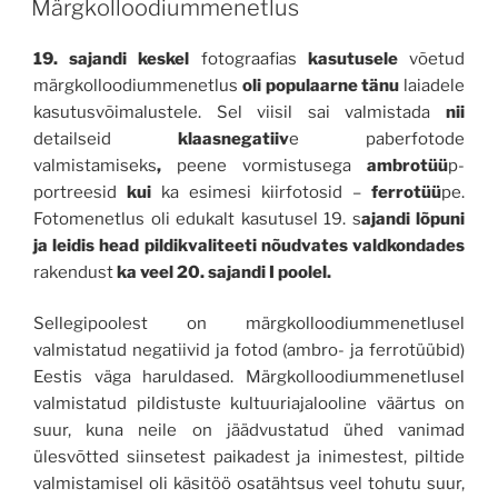
Märgkolloodiummenetlus
19. sajandi keskel
fotograafias
kasutusele
võetud
märgkolloodiummenetlus
oli populaarne tänu
laiadele
kasutusvõimalustele. Sel viisil sai valmistada
nii
detailseid
klaasnegatiiv
e paberfotode
valmistamiseks
,
peene vormistusega
ambrotüü
p-
portreesid
kui
ka esimesi kiirfotosid –
ferrotüü
pe.
Fotomenetlus oli edukalt kasutusel 19. s
ajandi lõpuni
ja
leidis head pildikvaliteeti nõudvates valdkondades
rakendust
ka veel 20. sajandi I poolel.
Sellegipoolest on märgkolloodiummenetlusel
valmistatud negatiivid ja fotod (ambro- ja ferrotüübid)
Eestis väga haruldased. Märgkolloodiummenetlusel
valmistatud pildistuste kultuuriajalooline väärtus on
suur, kuna neile on jäädvustatud ühed vanimad
ülesvõtted siinsetest paikadest ja inimestest, piltide
valmistamisel oli käsitöö osatähtsus veel tohutu suur,