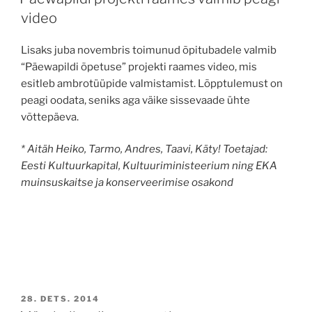
video
Lisaks juba novembris toimunud õpitubadele valmib
“Päewapildi õpetuse” projekti raames video, mis
esitleb ambrotüüpide valmistamist. Lõpptulemust on
peagi oodata, seniks aga väike sissevaade ühte
võttepäeva.
* Aitäh Heiko, Tarmo, Andres, Taavi, Käty!
Toetajad:
Eesti Kultuurkapital, Kultuuriministeerium ning EKA
muinsuskaitse ja konserveerimise osakond
POSTED
28. DETS. 2014
ON