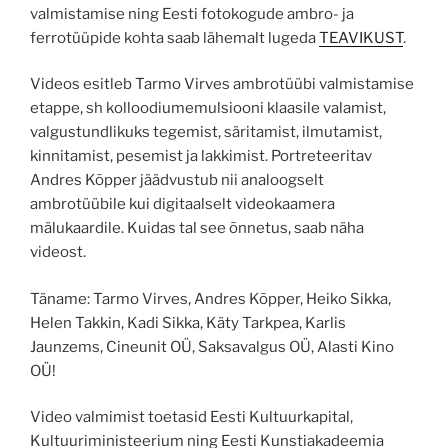
valmistamise ning Eesti fotokogude ambro- ja
ferrotüüpide kohta saab lähemalt lugeda
TEAVIKUST
.
Videos esitleb Tarmo Virves ambrotüübi valmistamise
etappe, sh kolloodiumemulsiooni klaasile valamist,
valgustundlikuks tegemist, säritamist, ilmutamist,
kinnitamist, pesemist ja lakkimist. Portreteeritav
Andres Kõpper jäädvustub nii analoogselt
ambrotüübile kui digitaalselt videokaamera
mälukaardile. Kuidas tal see õnnetus, saab näha
videost.
Täname: Tarmo Virves, Andres Kõpper, Heiko Sikka,
Helen Takkin, Kadi Sikka, Käty Tarkpea, Karlis
Jaunzems, Cineunit OÜ, Saksavalgus OÜ, Alasti Kino
OÜ!
Video valmimist toetasid Eesti Kultuurkapital,
Kultuuriministeerium ning Eesti Kunstiakadeemia