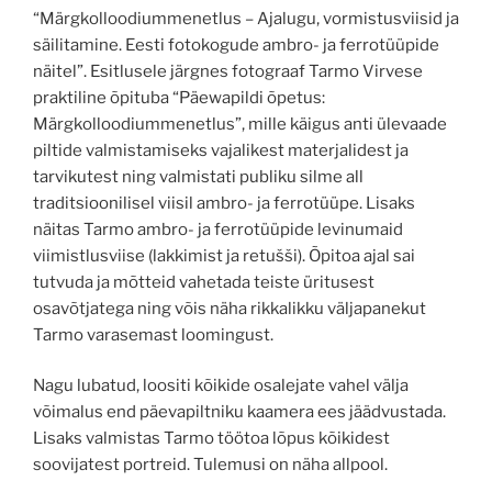
“Märgkolloodiummenetlus – Ajalugu, vormistusviisid ja
säilitamine. Eesti fotokogude ambro- ja ferrotüüpide
näitel”. Esitlusele järgnes fotograaf Tarmo Virvese
praktiline õpituba “Päewapildi õpetus:
Märgkolloodiummenetlus”, mille käigus anti ülevaade
piltide valmistamiseks vajalikest materjalidest ja
tarvikutest ning valmistati publiku silme all
traditsioonilisel viisil ambro- ja ferrotüüpe. Lisaks
näitas Tarmo ambro- ja ferrotüüpide levinumaid
viimistlusviise (lakkimist ja retušši). Õpitoa ajal sai
tutvuda ja mõtteid vahetada teiste üritusest
osavõtjatega ning võis näha rikkalikku väljapanekut
Tarmo varasemast loomingust.
Nagu lubatud, loositi kõikide osalejate vahel välja
võimalus end päevapiltniku kaamera ees jäädvustada.
Lisaks valmistas Tarmo töötoa lõpus kõikidest
soovijatest portreid. Tulemusi on näha allpool.