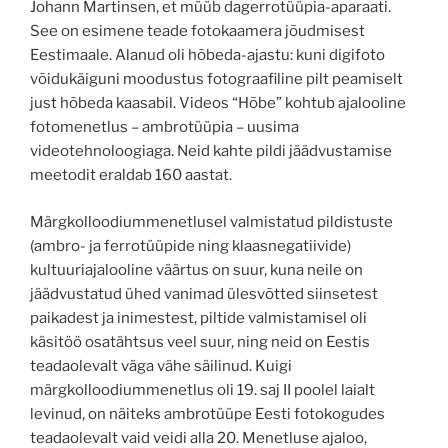
Johann Martinsen, et müüb dagerrotüüpia-aparaati.
See on esimene teade fotokaamera jõudmisest
Eestimaale. Alanud oli hõbeda-ajastu: kuni digifoto
võidukäiguni moodustus fotograafiline pilt peamiselt
just hõbeda kaasabil. Videos “Hõbe” kohtub ajalooline
fotomenetlus – ambrotüüpia – uusima
videotehnoloogiaga. Neid kahte pildi jäädvustamise
meetodit eraldab 160 aastat.
Märgkolloodiummenetlusel valmistatud pildistuste
(ambro- ja ferrotüüpide ning klaasnegatiivide)
kultuuriajalooline väärtus on suur, kuna
neile on
jäädvustatud ühed vanimad ülesvõtted siinsetest
paikadest ja inimestest, piltide valmistamisel oli
käsitöö osatähtsus veel suur, ning neid on Eestis
teadaolevalt väga vähe säilinud. Kuigi
märgkolloodiummenetlus oli 19. saj II poolel laialt
levinud, on näiteks ambrotüüpe Eesti fotokogudes
teadaolevalt vaid veidi alla 20. Menetluse ajaloo,