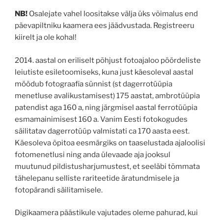
NB!
Osalejate vahel loositakse välja üks võimalus end
päevapiltniku kaamera ees jäädvustada. Registreeru
kiirelt ja ole kohal!
2014. aastal on eriliselt põhjust fotoajaloo pöördeliste
leiutiste esiletoomiseks, kuna just käesoleval aastal
möödub fotograafia sünnist (st dagerrotüüpia
menetluse avalikustamisest) 175 aastat, ambrotüüpia
patendist aga 160 a, ning järgmisel aastal ferrotüüpia
esmamainimisest 160 a. Vanim Eesti fotokogudes
säilitatav dagerrotüüp valmistati ca 170 aasta eest.
Käesoleva õpitoa eesmärgiks on taaselustada ajaloolisi
fotomenetlusi ning anda ülevaade aja jooksul
muutunud pildistusharjumustest, et seeläbi tõmmata
tähelepanu selliste rariteetide äratundmisele ja
fotopärandi säilitamisele.
Digikaamera päästikule vajutades oleme pahurad, kui