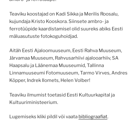
Teaviku koostajad on Kadi Sikka ja Merilis Roosalu,
kujundaja Kristo Kooskora. Siinsete ambro- ja
ferrotüüpide kaardistamisel olid suureks abiks Eesti
mäluasutuste fotokoguhoidjad.
Aitäh Eesti Ajaloomuuseum, Eesti Rahva Muuseum,
Järvamaa Muuseum, Rahvusarhiivi ajalooarhiiv, SA
Haapsalu ja Läänemaa Muuseumid, Tallinna
Linnamuuseumi Fotomuuseum, Tarmo Virves, Andres
Kõpper, Indrek Ilomets, Helen Volber!
Teaviku ilmumist toetasid Eesti Kultuurkapital ja
Kultuuriministeerium.
Lugemiseks kliki pildil või vaata
bibliograafiat
.