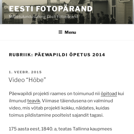
Skip
EESTI FOTOPÄRAND
to
Mittetulundusühing Eesti Fotopärand
content
Menu
RUBRIIK:
PÄEWAPILDI ÕPETUS 2014
POSTED
1. VEEBR. 2015
ON
Video “Hõbe”
Päewapildi projekti raames on toimunud nii
õpitoad
kui
ilmunud
teavik
. Viimase täiendusena on valminud
video, mis võtab projekti kokku, näidates, kuidas
toimus pildistamine poolteist sajandit tagasi.
175 aasta eest, 1840. a, teatas Tallinna kaupmees