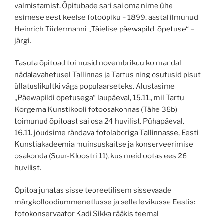
valmistamist. Õpitubade sari sai oma nime ühe
esimese eestikeelse fotoõpiku – 1899. aastal ilmunud
Heinrich Tiidermanni „
Täielise päewapildi õpetuse
“ –
järgi.
Tasuta õpitoad toimusid novembrikuu kolmandal
nädalavahetusel Tallinnas ja Tartus ning osutusid pisut
üllatuslikultki väga populaarseteks. Alustasime
„Päewapildi õpetusega“ laupäeval, 15.11., mil Tartu
Kõrgema Kunstikooli fotoosakonnas (Tähe 38b)
toimunud õpitoast sai osa 24 huvilist. Pühapäeval,
16.11. jõudsime rändava fotolaboriga Tallinnasse, Eesti
Kunstiakadeemia muinsuskaitse ja konserveerimise
osakonda (Suur-Kloostri 11), kus meid ootas ees 26
huvilist.
Õpitoa juhatas sisse teoreetilisem sissevaade
märgkolloodiummenetlusse ja selle levikusse Eestis:
fotokonservaator Kadi Sikka rääkis teemal