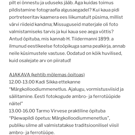
pilt ei õnnestu ja uduseks jääb. Aga kuidas toimus
pildistamine fotograafia algusaegadel? Kui kaua pidi
portreteeritav kaamera ees liikumatult püsima, millist
värvi riideid kandma; Missuguseid materjale oli foto
valmistamiseks tarvis ja kui kaua see aega võttis?
Antud õpituba, mis kannab H. Tiidermanni 1899. a
ilmunud eestikeelse fotoõpikuga sama pealkirja, annab
neile küsimustele vastuse. Oodatud on kõik huvilised,
kuid osalejate arv on piiratud!
AJAKAVA (kehtib mõlemas õpitoas)
12.00-13.00 Kadi Sikka ettekanne
“Märgkolloodiummenetlus. Ajalugu, vormistusviisid ja
säilitamine. Eesti fotokogude ambro- ja ferrotüüpide
näitel”
13.00-16.00 Tarmo Virvese praktiline õpituba
“Päewapildi õpetus: Märgkolloodiummenetlus”,
publiku silme all valmistatakse traditsioonilisel viisil
ambro- ja ferrotüüpe.