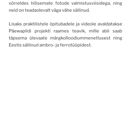
võrreldes hilisemate fotode valmistusviisidega, ning
neid on teadaolevalt väga vähe säilinud.
Lisaks praktilistele õpitubadele ja videole avaldatakse
Päewapildi projekti raames teavik, mille abil saab
täpsema ülevaate märgkolloodiummenetlusest ning
Eestis säilinud ambro- ja ferrotüüpidest.