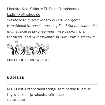
Lisainfo: Kadi Sikka, MTÜ Eesti Fotopärand /
kadisikka@yahoo.de
*
Õpitoad
toimuvad koostöös Tartu Kõrgema
Kunstikooli fotoosakonna ning Eesti Kunstiakadeemia
muinsuskaitse ja konserveerimise osakonnaga,
toetavad Eesti Kultuurkapital ja Kultuuriministeerium.
UUDISED
MTÜ Eesti Fotopärandi arenguseminaride tulemus:
tegevusplaan ja rahastusvõimalused
10. juuli 2020