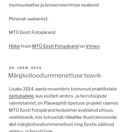
muinsuskaitse ja konserveerimise osakond.
Põnevat vaatamist,
MTÜ Eesti Fotopärand
Hõbe
from
MTÜ Eesti Fotopärand
on
Vimeo
.
POSTED
29. JAAN. 2015
ON
Märgkolloodiummenetluse teavik
Lisaks 2014. aasta novembris toimunud praktilistele
õpitubadele
, kus esitleti ambro- ja ferrotüüpide
valmistamist, on Päewapildi õpetuse projekti raames
MTÜ Eesti Fotopärand kodulehel avaldatud uhiuus
veebiteavik, mis tutvustab rikkalike illustratsioonide
abil märgkolloodiummenetlust ning Eestis säilinud
ambro- ja ferrotüüpe.