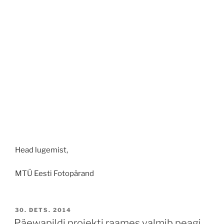
Head lugemist,
MTÜ Eesti Fotopärand
POSTED
30. DETS. 2014
ON
Päewapildi projekti raames valmib peagi