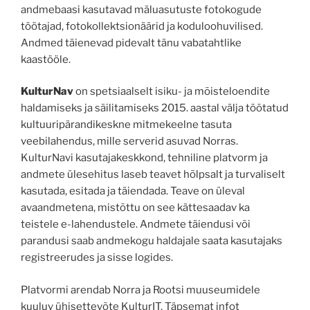
andmebaasi
kasutavad mäluasutuste fotokogude
töötajad, fotokollektsionäärid ja koduloohuvilised.
Andmed täienevad pidevalt tänu vabatahtlike
kaastööle.
KulturNav
on spetsiaalselt isiku- ja mõisteloendite
haldamiseks ja säilitamiseks 2015. aastal välja töötatud
kultuuripärandikeskne mitmekeelne tasuta
veebilahendus, mille serverid asuvad Norras.
KulturNavi kasutajakeskkond, tehniline platvorm ja
andmete ülesehitus laseb teavet hõlpsalt ja turvaliselt
kasutada, esitada ja täiendada. Teave on üleval
avaandmetena, mistõttu on see kättesaadav ka
teistele e-lahendustele. Andmete täiendusi või
parandusi saab andmekogu haldajale saata kasutajaks
registreerudes ja sisse logides.
Platvormi arendab Norra ja Rootsi muuseumidele
kuuluv ühisettevõte KulturIT. Täpsemat infot