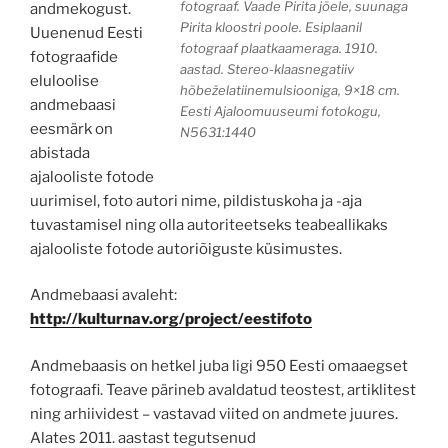
fotograaf. Vaade Pirita jõele, suunaga
andmekogust.
Pirita kloostri poole. Esiplaanil
Uuenenud Eesti
fotograaf plaatkaameraga. 1910.
fotograafide
aastad. Stereo-klaasnegatiiv
eluloolise
hõbeželatiinemulsiooniga, 9×18 cm.
andmebaasi
Eesti Ajaloomuuseumi fotokogu,
eesmärk on
N5631:1440
abistada
ajalooliste fotode
uurimisel, foto autori nime, pildistuskoha ja -aja
tuvastamisel ning olla autoriteetseks teabeallikaks
ajalooliste fotode autoriõiguste küsimustes.
Andmebaasi avaleht:
http://kulturnav.org/project/eestifoto
Andmebaasis on hetkel juba ligi 950 Eesti omaaegset
fotograafi. Teave pärineb avaldatud teostest, artiklitest
ning arhiividest – vastavad viited on andmete juures.
Alates 2011. aastast tegutsenud