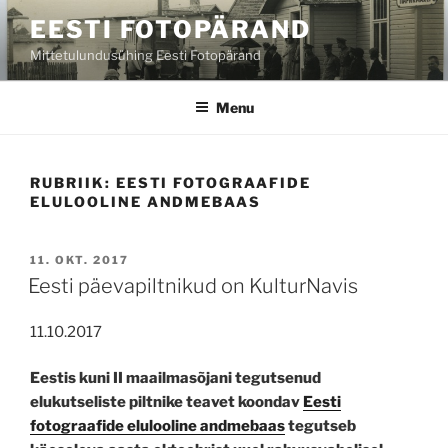
Skip
EESTI FOTOPÄRAND
to
Mittetulundusühing Eesti Fotopärand
content
Menu
RUBRIIK:
EESTI FOTOGRAAFIDE
ELULOOLINE ANDMEBAAS
POSTED
11. OKT. 2017
ON
Eesti päevapiltnikud on KulturNavis
11.10.2017
Eestis kuni II maailmasõjani tegutsenud
elukutseliste piltnike teavet koondav
Eesti
fotograafide elulooline andmebaas
tegutseb