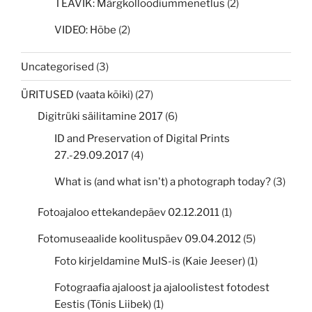
TEAVIK: Märgkolloodiummenetlus
(2)
VIDEO: Hõbe
(2)
Uncategorised
(3)
ÜRITUSED (vaata kõiki)
(27)
Digitrüki säilitamine 2017
(6)
ID and Preservation of Digital Prints
27.-29.09.2017
(4)
What is (and what isn't) a photograph today?
(3)
Fotoajaloo ettekandepäev 02.12.2011
(1)
Fotomuseaalide koolituspäev 09.04.2012
(5)
Foto kirjeldamine MuIS-is (Kaie Jeeser)
(1)
Fotograafia ajaloost ja ajaloolistest fotodest
Eestis (Tõnis Liibek)
(1)