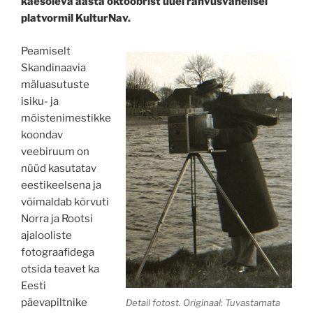
käesoleva aasta oktoobrist uuel rahvusvahelisel
platvormil KulturNav.
Peamiselt
Skandinaavia
mäluasutuste
isiku- ja
mõistenimestikke
koondav
veebiruum on
nüüd kasutatav
eestikeelsena ja
võimaldab kõrvuti
Norra ja Rootsi
ajalooliste
fotograafidega
otsida teavet ka
Eesti
päevapiltnike
Detail fotost. Originaal: Tuvastamata