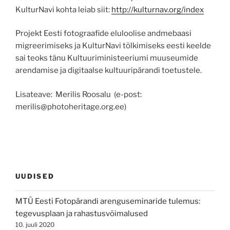
KulturNavi kohta leiab siit:
http://kulturnav.org/index
Projekt Eesti fotograafide eluloolise andmebaasi
migreerimiseks ja KulturNavi tõlkimiseks eesti keelde
sai teoks tänu Kultuuriministeeriumi muuseumide
arendamise ja digitaalse kultuuripärandi toetustele.
Lisateave:
Merilis Roosalu (
e-post:
merilis@photoheritage.org.ee)
UUDISED
MTÜ Eesti Fotopärandi arenguseminaride tulemus:
tegevusplaan ja rahastusvõimalused
10. juuli 2020