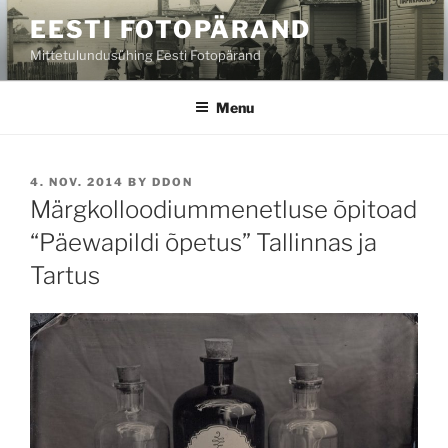
Skip
EESTI FOTOPÄRAND
to
Mittetulundusühing Eesti Fotopärand
content
Menu
POSTED
4. NOV. 2014
BY
DDON
ON
Märgkolloodiummenetluse õpitoad
“Päewapildi õpetus” Tallinnas ja
Tartus