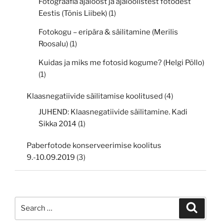
Fotograafia ajaloost ja ajaloolistest fotodest
Eestis (Tõnis Liibek)
(1)
Fotokogu – eripära & säilitamine (Merilis
Roosalu)
(1)
Kuidas ja miks me fotosid kogume? (Helgi Põllo)
(1)
Klaasnegatiivide säilitamise koolitused
(4)
JUHEND: Klaasnegatiivide säilitamine. Kadi
Sikka 2014
(1)
Paberfotode konserveerimise koolitus
9.-10.09.2019
(3)
Search
Search
for: