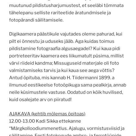
muutunud pildistusharjumustest, et seeläbi tõmmata
tähelepanu selliste rariteetide äratundmisele ja
fotopärandi säilitamisele.
Digikaamera päästikule vajutades oleme pahurad, kui
pilt ei õnnestu ja uduseks jääb. Aga kuidas toimus
pildistamine fotograafia algusaegadel? Kui kaua pidi
portreteeritav kaamera ees liikumatult püsima, millist
värvi riideid kandma; Missuguseid materjale oli foto
valmistamiseks tarvis ja kui kaua see aega võttis?
Antud õpituba, mis kannab H. Tiidermanni 1899. a
ilmunud eestikeelse fotoõpikuga sama pealkirja, annab
neile küsimustele vastuse. Oodatud on kõik huvilised,
kuid osalejate arv on piiratud!
AJAKAVA (kehtib mõlemas õpitoas)
12.00-13.00 Kadi Sikka ettekanne
“Märgkolloodiummenetlus. Ajalugu, vormistusviisid ja
säilitamine. Eesti fotokogude ambro- ja ferrotüüpide