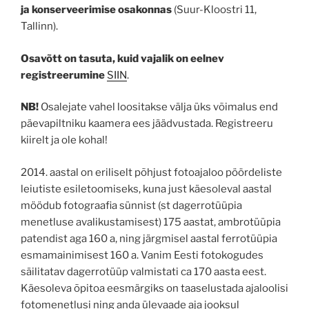
ja konserveerimise osakonnas
(Suur-Kloostri 11,
Tallinn).
Osavõtt on tasuta, kuid vajalik on eelnev
registreerumine
SIIN
.
NB!
Osalejate vahel loositakse välja üks võimalus end
päevapiltniku kaamera ees jäädvustada. Registreeru
kiirelt ja ole kohal!
2014. aastal on eriliselt põhjust fotoajaloo pöördeliste
leiutiste esiletoomiseks, kuna just käesoleval aastal
möödub fotograafia sünnist (st dagerrotüüpia
menetluse avalikustamisest) 175 aastat, ambrotüüpia
patendist aga 160 a, ning järgmisel aastal ferrotüüpia
esmamainimisest 160 a. Vanim Eesti fotokogudes
säilitatav dagerrotüüp valmistati ca 170 aasta eest.
Käesoleva õpitoa eesmärgiks on taaselustada ajaloolisi
fotomenetlusi ning anda ülevaade aja jooksul