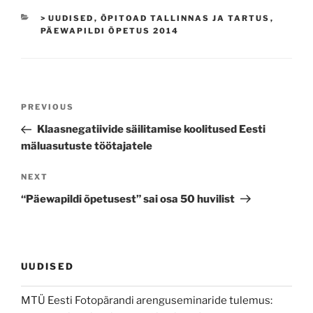
CATEGORIES
> UUDISED
,
ÕPITOAD TALLINNAS JA TARTUS
,
PÄEWAPILDI ÕPETUS 2014
Navigeerimine
Previous
PREVIOUS
Post
Klaasnegatiivide säilitamise koolitused Eesti
mäluasutuste töötajatele
Next
NEXT
Post
“Päewapildi õpetusest” sai osa 50 huvilist
UUDISED
MTÜ Eesti Fotopärandi arenguseminaride tulemus: