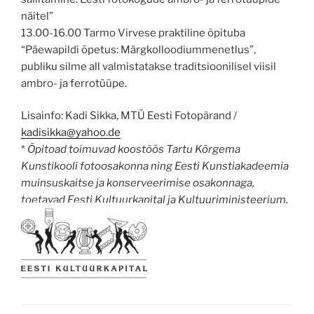
näitel”
13.00-16.00 Tarmo Virvese praktiline õpituba
“Päewapildi õpetus: Märgkolloodiummenetlus”,
publiku silme all valmistatakse traditsioonilisel viisil
ambro- ja ferrotüüpe.
Lisainfo: Kadi Sikka, MTÜ Eesti Fotopärand /
kadisikka@yahoo.de
*
Õpitoad
toimuvad koostöös Tartu Kõrgema
Kunstikooli fotoosakonna ning Eesti Kunstiakadeemia
muinsuskaitse ja konserveerimise osakonnaga,
toetavad Eesti Kultuurkapital ja Kultuuriministeerium.