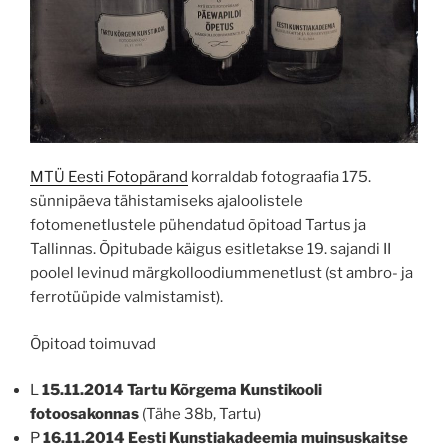
MTÜ Eesti Fotopärand
korraldab fotograafia 175.
sünnipäeva tähistamiseks ajaloolistele
fotomenetlustele pühendatud õpitoad Tartus ja
Tallinnas. Õpitubade käigus esitletakse 19. sajandi II
poolel levinud märgkolloodiummenetlust (st ambro- ja
ferrotüüpide valmistamist).
Õpitoad toimuvad
L
15.11.2014 Tartu Kõrgema Kunstikooli
fotoosakonnas
(Tähe 38b, Tartu)
P
16.11.2014 Eesti Kunstiakadeemia muinsuskaitse