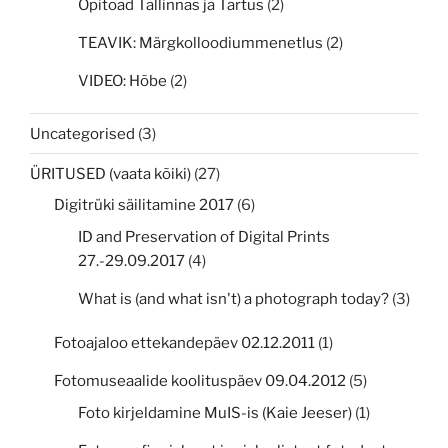
Õpitoad Tallinnas ja Tartus
(2)
TEAVIK: Märgkolloodiummenetlus
(2)
VIDEO: Hõbe
(2)
Uncategorised
(3)
ÜRITUSED (vaata kõiki)
(27)
Digitrüki säilitamine 2017
(6)
ID and Preservation of Digital Prints
27.-29.09.2017
(4)
What is (and what isn't) a photograph today?
(3)
Fotoajaloo ettekandepäev 02.12.2011
(1)
Fotomuseaalide koolituspäev 09.04.2012
(5)
Foto kirjeldamine MuIS-is (Kaie Jeeser)
(1)