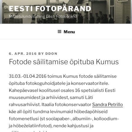
Skip
EESTI FOTOPÄRAND
to
Mittetulundusühing Eesti Fotopärand
content
Menu
POSTED
6. APR. 2016
BY
DDON
ON
Fotode säilitamise õpituba Kumus
31.03.-01.04.2016 toimus Kumus fotode säilitamise
õpituba fotokoguhoidjatele ja konservaatoritele.
Kahepäevasel koolitusel osales 16 spetsialisti Eesti
muuseumidest ja arhiividest, samuti Läti
rahvusarhiivist. Itaalia fotokonservaator
Sandra Petrillo
käe all õpiti tundma levinumaid hõbedapõhiseid
fotomenetlusi (st soolapaber-, albumiin-, kolloodium-
ja hõbeželatiinfotod), nende kahjustusi ja