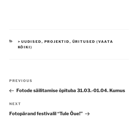
CATEGORIES
> UUDISED
,
PROJEKTID
,
ÜRITUSED (VAATA
KÕIKI)
Navigeerimine
Previous
PREVIOUS
Post
Fotode säilitamise õpituba 31.03.-01.04. Kumus
Next
NEXT
Post
Fotopärand festivalil “Tule Õue!”