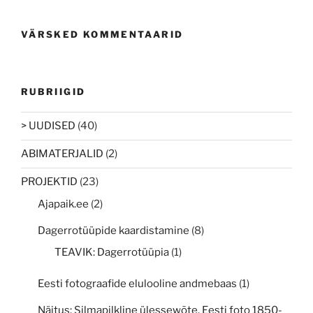
VÄRSKED KOMMENTAARID
RUBRIIGID
> UUDISED
(40)
ABIMATERJALID
(2)
PROJEKTID
(23)
Ajapaik.ee
(2)
Dagerrotüüpide kaardistamine
(8)
TEAVIK: Dagerrotüüpia
(1)
Eesti fotograafide elulooline andmebaas
(1)
Näitus: Silmapilkline ülessewõte. Eesti foto 1850-