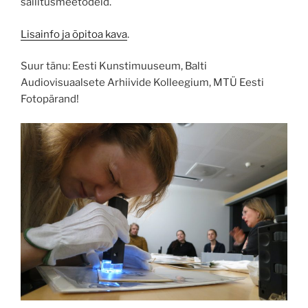
säilitusmeetodeid.
Lisainfo ja õpitoa kava
.
Suur tänu: Eesti Kunstimuuseum, Balti
Audiovisuaalsete Arhiivide Kolleegium, MTÜ Eesti
Fotopärand!