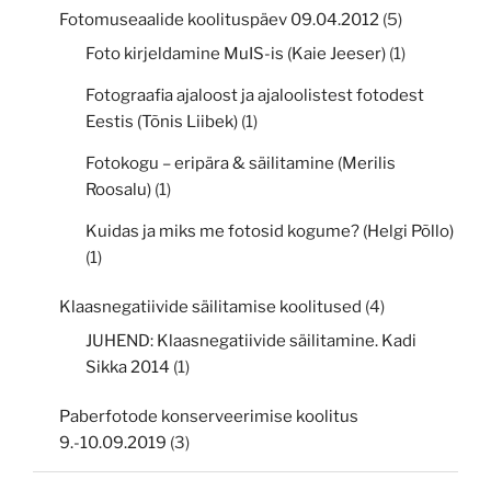
Fotomuseaalide koolituspäev 09.04.2012
(5)
Foto kirjeldamine MuIS-is (Kaie Jeeser)
(1)
Fotograafia ajaloost ja ajaloolistest fotodest
Eestis (Tõnis Liibek)
(1)
Fotokogu – eripära & säilitamine (Merilis
Roosalu)
(1)
Kuidas ja miks me fotosid kogume? (Helgi Põllo)
(1)
Klaasnegatiivide säilitamise koolitused
(4)
JUHEND: Klaasnegatiivide säilitamine. Kadi
Sikka 2014
(1)
Paberfotode konserveerimise koolitus
9.-10.09.2019
(3)